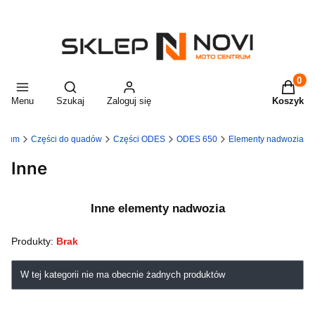
Produkt
Otwórz wyszukiwarkę
Menu
Szukaj
Zaloguj się
Koszyk
ntrum
Części do quadów
Części ODES
ODES 650
Elementy nadwozia
Inne
Inne elementy nadwozia
Produkty:
Brak
Lista produktów
W tej kategorii nie ma obecnie żadnych produktów