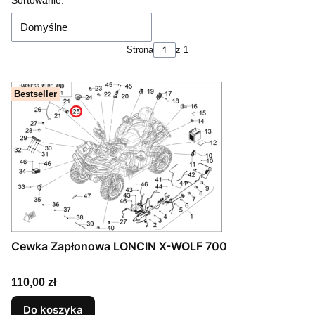
Lista produktów
Sortowanie:
Domyślne
Strona
z 1
Bestseller
Cewka Zapłonowa LONCIN X-WOLF 700
Cena
110,00 zł
Do koszyka