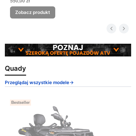
Cena
550,00 zł
Zobacz produkt
Quady
Przeglądaj wszystkie modele
Bestseller