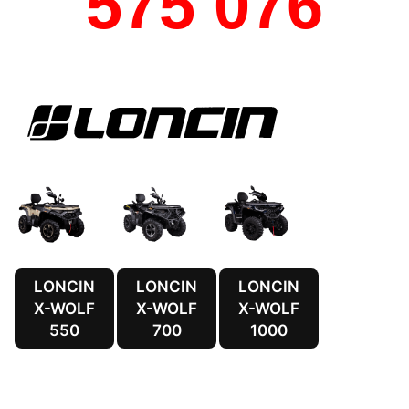
575 076
LONCIN
LONCIN
LONCIN
X-WOLF
X-WOLF
X-WOLF
550
700
1000